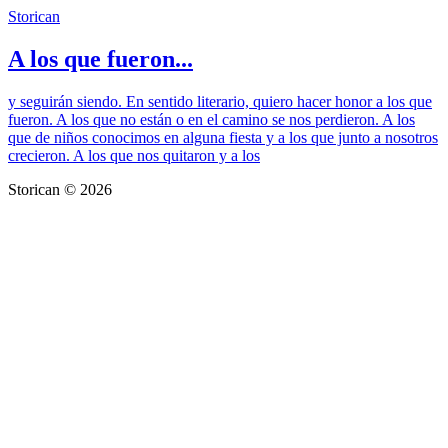
Storican
A los que fueron...
y seguirán siendo. En sentido literario, quiero hacer honor a los que
fueron. A los que no están o en el camino se nos perdieron. A los
que de niños conocimos en alguna fiesta y a los que junto a nosotros
crecieron. A los que nos quitaron y a los
Storican © 2026